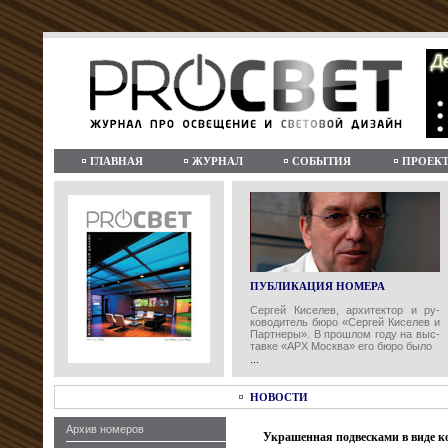
ГЛАВНАЯ
ЖУРНАЛ
СОБЫТИЯ
ПРОЕК
ПУБЛИКАЦИЯ НОМЕРА
Сергей Киселев, архитектор и ру-
ководитель бюро «Сергей Киселев и
Партнеры». В прошлом году на выс-
тавке «АРХ Москва» его бюро было
...
НОВОСТИ
Архив номеров
Украшенная подвесками в виде к