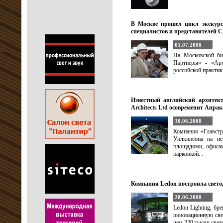
В Москве прошел цикл экскурс
специалистов и представителей
01.07.2008
На Московской би
Партнеры» - «Арх
российской практик
Известный английский архитект
Architects Ltd осовременит Апра
30.06.2008
Компания «Главстр
Уилкинсона на ис
площадями, офисам
парковкой. .
Компания Ledon построила свето
28.06.2008
Ledon Lighting, бр
инновационную све
чем 220 тысяч свет