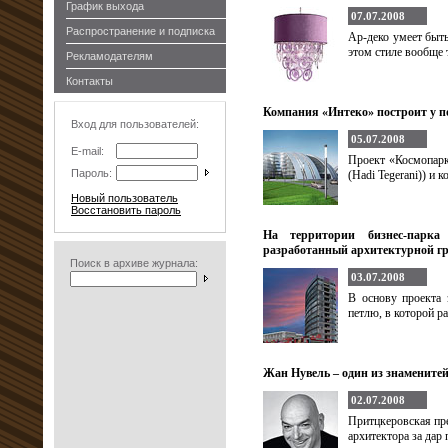
График выхода
07.07.2008
Распространение и подписка
Ар-деко умеет быт
этом стиле вообще 
Рекламодателям
Контакты
Компания «Интеко» построит у п
Вход для пользователей:
05.07.2008
E-mail:
Проект «Космопарк»
Пароль:
(Hadi Tegerani)) и 
Новый пользователь
Восстановить пароль
На территории бизнес-парка
разработанный архитектурной г
Поиск в архиве журнала:
03.07.2008
В основу проекта 
петлю, в которой р
Жан Нувель – один из знамените
02.07.2008
Притцкеровская пр
архитектора за дар