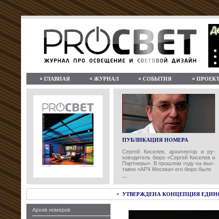
ГЛАВНАЯ
ЖУРНАЛ
СОБЫТИЯ
ПРОЕК
ПУБЛИКАЦИЯ НОМЕРА
Сергей Киселев, архитектор и ру-
ководитель бюро «Сергей Киселев и
Партнеры». В прошлом году на выс-
тавке «АРХ Москва» его бюро было
...
УТВЕРЖДЕНА КОНЦЕПЦИЯ ЕДИНО
Архив номеров