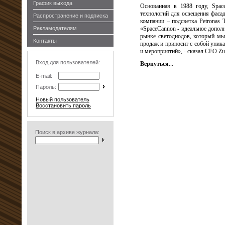
График выхода
Основанная в 1988 году, Spac
технологий для освещения фаса
Распространение и подписка
компании – подсветка Petronas
Рекламодателям
«SpaceCannon - идеальное допол
рынке светодиодов, который мы
Контакты
продаж и приносит с собой уник
и мероприятий», - сказал CEO Zu
Вход для пользователей:
Вернуться
...
E-mail:
Пароль:
Новый пользователь
Восстановить пароль
Поиск в архиве журнала: