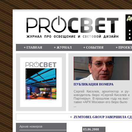
ГЛАВНАЯ
ЖУРНАЛ
СОБЫТИЯ
ПРОЕК
ПУБЛИКАЦИЯ НОМЕРА
Сергей Киселев, архитектор и ру-
ководитель бюро «Сергей Киселев и
Партнеры». В прошлом году на выс-
тавке «АРХ Москва» его бюро было
...
ZUMTOBEL GROUP ЗАВЕРШИЛА С
Архив номеров
03.06.2008