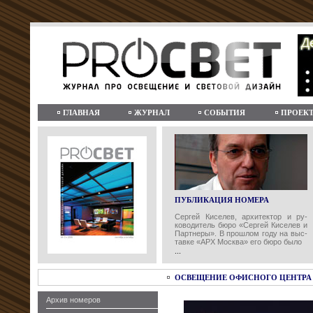
ГЛАВНАЯ
ЖУРНАЛ
СОБЫТИЯ
ПРОЕК
ПУБЛИКАЦИЯ НОМЕРА
Сергей Киселев, архитектор и ру-
ководитель бюро «Сергей Киселев и
Партнеры». В прошлом году на выс-
тавке «АРХ Москва» его бюро было
...
ОСВЕЩЕНИЕ ОФИСНОГО ЦЕНТРА 
Архив номеров