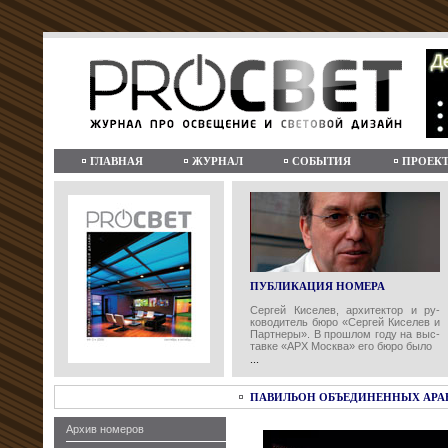
ГЛАВНАЯ
ЖУРНАЛ
СОБЫТИЯ
ПРОЕК
ПУБЛИКАЦИЯ НОМЕРА
Сергей Киселев, архитектор и ру-
ководитель бюро «Сергей Киселев и
Партнеры». В прошлом году на выс-
тавке «АРХ Москва» его бюро было
...
ПАВИЛЬОН ОБЪЕДИНЕННЫХ АРАБС
Архив номеров