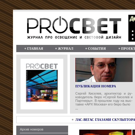
ГЛАВНАЯ
ЖУРНАЛ
СОБЫТИЯ
ПРОЕК
ПУБЛИКАЦИЯ НОМЕРА
Сергей Киселев, архитектор и ру-
ководитель бюро «Сергей Киселев и
Партнеры». В прошлом году на выс-
тавке «АРХ Москва» его бюро было
...
ЛАС-ВЕГАС ГЛАЗАМИ СКУЛЬПТОР
Архив номеров