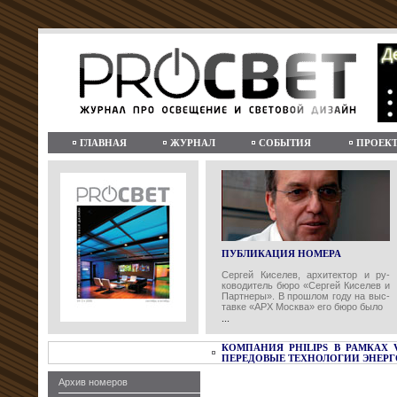
ГЛАВНАЯ
ЖУРНАЛ
СОБЫТИЯ
ПРОЕК
ПУБЛИКАЦИЯ НОМЕРА
Сергей Киселев, архитектор и ру-
ководитель бюро «Сергей Киселев и
Партнеры». В прошлом году на выс-
тавке «АРХ Москва» его бюро было
...
КОМПАНИЯ PHILIPS В РАМКАХ
ПЕРЕДОВЫЕ ТЕХНОЛОГИИ ЭНЕР
Архив номеров