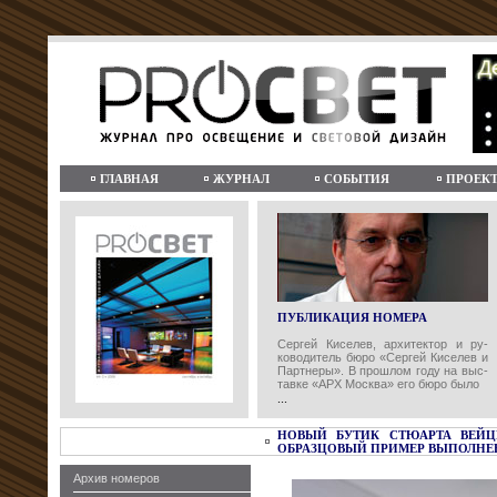
ГЛАВНАЯ
ЖУРНАЛ
СОБЫТИЯ
ПРОЕК
ПУБЛИКАЦИЯ НОМЕРА
Сергей Киселев, архитектор и ру-
ководитель бюро «Сергей Киселев и
Партнеры». В прошлом году на выс-
тавке «АРХ Москва» его бюро было
...
НОВЫЙ БУТИК СТЮАРТА ВЕЙЦ
ОБРАЗЦОВЫЙ ПРИМЕР ВЫПОЛНЕН
Архив номеров