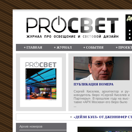
ГЛАВНАЯ
ЖУРНАЛ
СОБЫТИЯ
ПРОЕК
ПУБЛИКАЦИЯ НОМЕРА
Сергей Киселев, архитектор и ру-
ководитель бюро «Сергей Киселев и
Партнеры». В прошлом году на выс-
тавке «АРХ Москва» его бюро было
...
«ДЕЙЗИ БЭЛЛ» ОТ ДЖЕННИФЕР 
Архив номеров